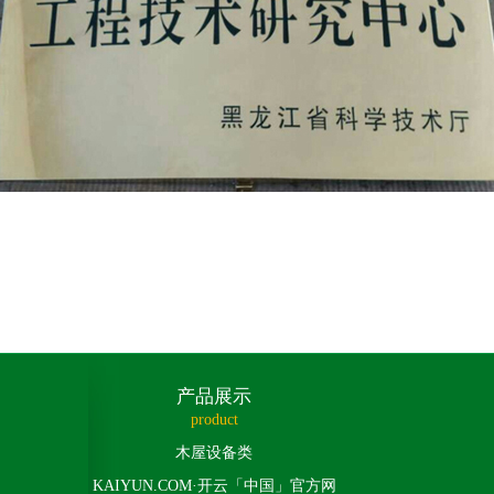
产品展示
product
木屋设备类
KAIYUN.COM·开云「中国」官方网