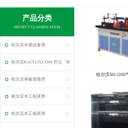
产品分类
- PROJECT CLASSIFICATION -
哈尔滨木屋设备类
哈尔滨KAIYUN.COM·开云「中
哈尔滨MJ-J20
国」官方网站
哈尔滨单板指接类
哈尔滨木工刨床类
哈尔滨木工锯床类