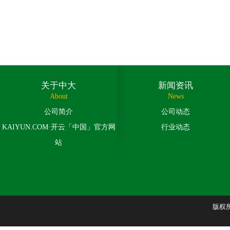
关于中大
新闻资讯
About
News
公司简介
公司动态
KAIYUN.COM·开云「中国」官方网
行业动态
站
版权所