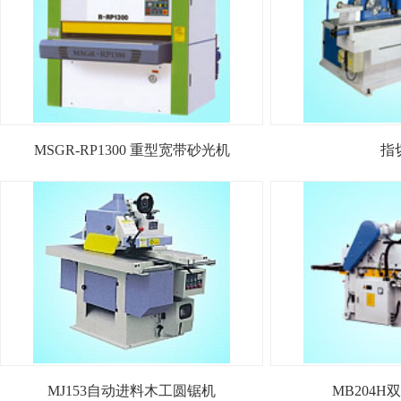
MSGR-RP1300 重型宽带砂光机
指
MJ153自动进料木工圆锯机
MB204