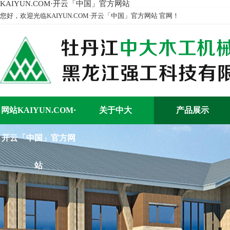
KAIYUN.COM·开云「中国」官方网站
您好，欢迎光临KAIYUN.COM·开云「中国」官方网站 官网！
网站KAIYUN.COM·
关于中大
产品展示
开云「中国」官方网
站