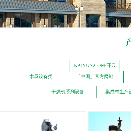
KAIYUN.COM·开云
木屋设备类
「中国」官方网站
干燥机系列设备
集成材生产